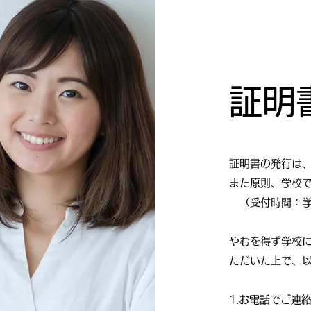
証明
証明書の発行は
また原則、学校
​ （受付時間：学
​やむを得ず学校
ただいた上で、
1.お電話でご連